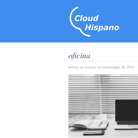
oficina
posted by
samuel
on septiembre 28, 2015