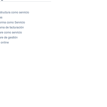
structura como servicio
as
forma como Servicio
ama de facturación
are como servicio
are de gestión
 online