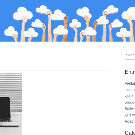
Entr
Ventaj
técnic
¿Qué e
produ
Softw
¿Es s
Adapt
Cat