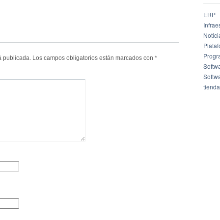
ERP
Infrae
Notici
Plata
Progr
á publicada.
Los campos obligatorios están marcados con
*
Softw
Softw
tienda