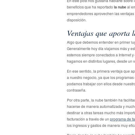
En este post nos gustaría hablarte sobre 
beneficios que ha reportado
la nube
al e
emprendedores aprovechen las ventajas q
disposición.
Ventajas que aporta 
Algo que debemos entender en primer lug
Generalmente hoy día viajamos más y es
estemos siempre conectados a Internet y q
hagamos en distintos lugares, desde un v
En ese sentido, la primera ventaja que a
a nuestro negocio, ya que los programas 
podamos trabajar con ellos desde nuestro 
contraseña.
Por otra parte, la nube también ha facil
hacerse de manera automatizada y mucho
destinar a otras tareas mucho más importa
facturación a través de un
programa de fa
los ingresos y gastos de manera muy efic