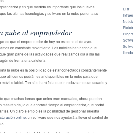
los
mprendedor y en qué medida es importante que los nuevos
ERP
ue las últimas tecnologías y software en la nube ponen a su
Infrae
Notici
Plata
la nube al emprendedor
Progr
Softw
ar es que el emprendedor de hoy no es como el de ayer.
Softw
tamos en constante movimiento. Los móviles han hecho que
tienda
ue gran parte de las actividades que realizamos día a día las
agón de tren a una cafetería.
porta la nube es la posibilidad de estar conectados constantemente
que utilicemos podrán estar disponibles en la nube para que
móvil o tablet. Tan sólo hará falta que introduzcamos un usuario y
itado que muchas tareas que antes eran manuales, ahora puedan
 más rápida, lo que ahorrará tiempo al emprendedor, que podrá
ntes. Un claro ejemplo es la posibilidad de gestionar nuestra
cturación online
, un software que nos ayudará a llevar el control de
az.