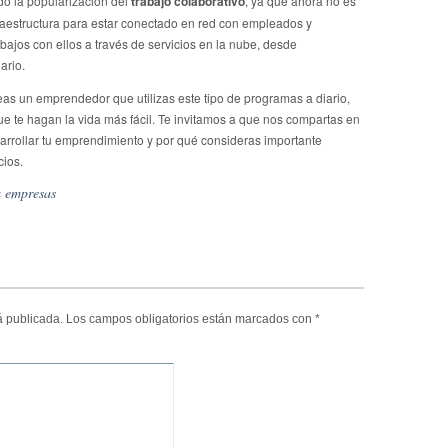
do la popularización del
trabajo colaborativo
, ya que ahora no es
raestructura para estar conectado en red con empleados y
bajos con ellos a través de servicios en la nube, desde
ario.
s un emprendedor que utilizas este tipo de programas a diario,
 te hagan la vida más fácil. Te invitamos a que nos compartas en
rrollar tu emprendimiento y por qué consideras importante
cios.
 empresas
á publicada.
Los campos obligatorios están marcados con
*