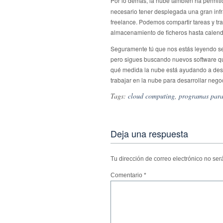
Por lo demás, la nube también ha permiti
necesario tener desplegada una gran inf
freelance. Podemos compartir tareas y tra
almacenamiento de ficheros hasta calend
Seguramente tú que nos estás leyendo sea
pero sigues buscando nuevos software que
qué medida la nube está ayudando a desa
trabajar en la nube para desarrollar nego
Tags:
cloud computing
,
programas para
Deja una respuesta
Tu dirección de correo electrónico no ser
Comentario
*