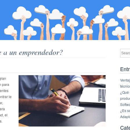
e a un emprendedor?
Entr
gran
Ventaj
n para
técnic
rentes
¿Qué e
trar le
produ
r,
Softw
nera
¿Es s
d, el
Adapt
s.
Cat