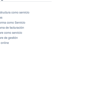
structura como servicio
as
forma como Servicio
ama de facturación
are como servicio
are de gestión
 online