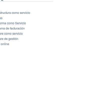
structura como servicio
as
forma como Servicio
ama de facturación
are como servicio
are de gestión
 online