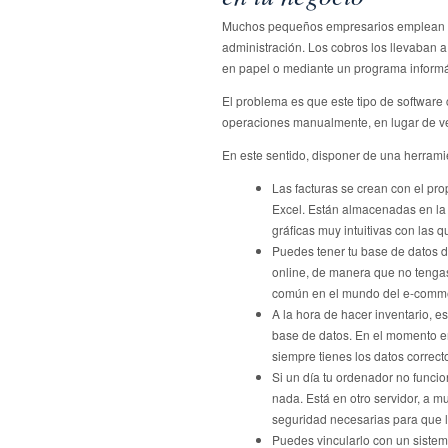
Muchos pequeños empresarios emplean pr
administración. Los cobros los llevaban 
en papel o mediante un programa informát
El problema es que este tipo de softwa
operaciones manualmente, en lugar de ver
En este sentido, disponer de una herrami
Las facturas se crean con el pr
Excel. Están almacenadas en la 
gráficas muy intuitivas con las 
Puedes tener tu base de datos d
online, de manera que no tengas
común en el mundo del e-comm
A la hora de hacer inventario, 
base de datos. En el momento en
siempre tienes los datos correcto
Si un día tu ordenador no funcio
nada. Está en otro servidor, a m
seguridad necesarias para que l
Puedes vincularlo con un sistem