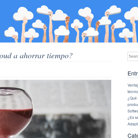
oud a ahorrar tiempo?
Entr
Ventaj
técnic
¿Qué e
produ
Softw
¿Es s
Adapt
Cat