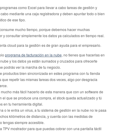
ogramas como Excel para llevar a cabo tareas de gestión y
a cabo mediante una caja registradora y deben apuntar todo o bien
ico de ese tipo.
re consume mucho tiempo, porque debemos hacer muchas
 y consultar simplemente los datos ya calculados en tiempo real.
enta cloud para la gestión es de gran ayuda para el empresario.
opio
programa de facturación en la nube
, no tienes que hacerlas en
nube y los datos ya están sumados y cruzados para ofrecerte
que podrás ver la marcha de tu negocio.
e productos bien sincronizada en estes programa con tu tienda
 que repetir las mismas tareas dos veces, algo por desgracia
erce.
es mucho más fácil hacerlo de esta manera que con un software de
 el que se produce una compra, el stock queda actualizado y tú
s en tu herramienta digital.
na o le entra un virus, a tu sistema de gestión en la nube no le pasa
uchos kilómetros de distancia, y cuenta con las medidas de
o tengas siempre accesible.
a TPV mostrador para que puedas cobrar con una pantalla táctil