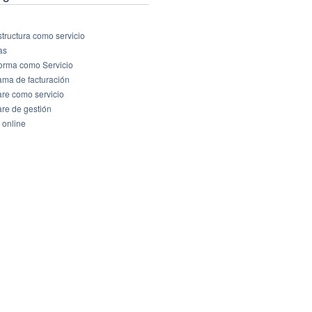
structura como servicio
as
forma como Servicio
ama de facturación
are como servicio
are de gestión
 online