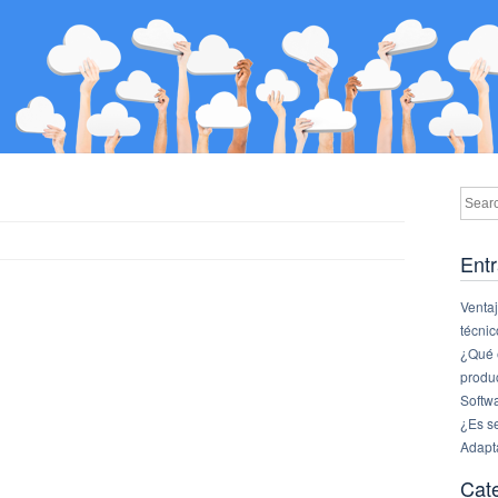
Entr
Ventaj
técnic
¿Qué e
produ
Softw
¿Es s
Adapt
Cat