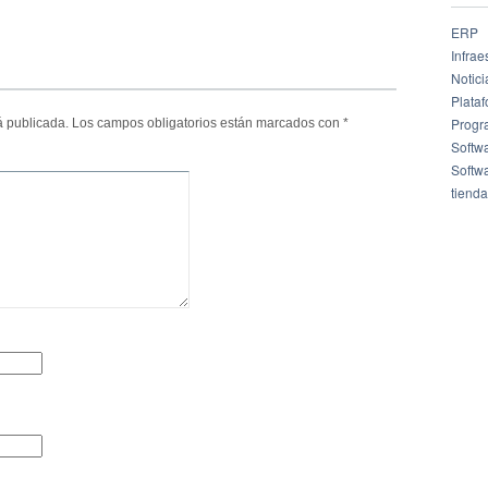
ERP
Infrae
Notici
Plata
Progr
á publicada.
Los campos obligatorios están marcados con
*
Softw
Softw
tienda