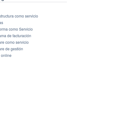
structura como servicio
as
forma como Servicio
ama de facturación
are como servicio
are de gestión
 online