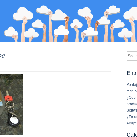
be
Entr
Ventaj
técnic
¿Qué e
produ
Softw
¿Es s
Adapt
Cat