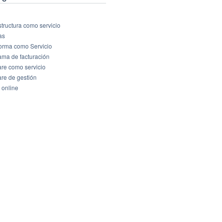
structura como servicio
as
forma como Servicio
ama de facturación
are como servicio
are de gestión
 online