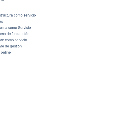
structura como servicio
as
forma como Servicio
ama de facturación
are como servicio
are de gestión
 online