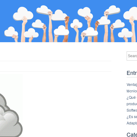
Entr
Ventaj
técnic
¿Qué e
produ
Softw
¿Es s
Adapt
Cat