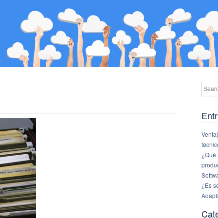
Entr
Ventaj
técnic
¿Qué e
produ
Softw
¿Es s
Adapt
Cat