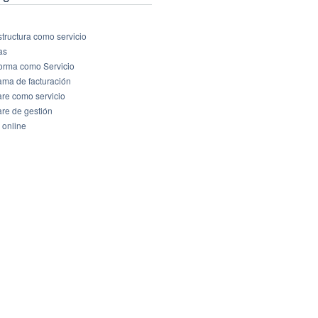
structura como servicio
as
forma como Servicio
ama de facturación
are como servicio
are de gestión
 online