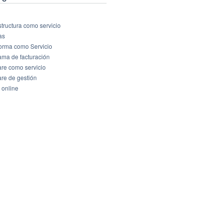
structura como servicio
as
forma como Servicio
ama de facturación
are como servicio
are de gestión
 online