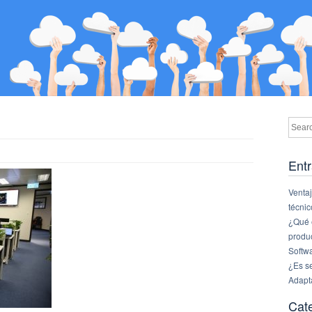
Entr
Ventaj
técnic
¿Qué e
produ
Softw
¿Es s
Adapt
Cat