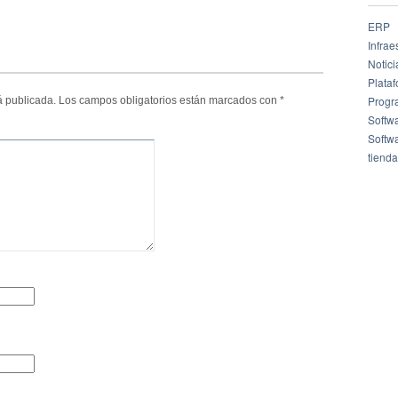
ERP
Infrae
Notici
Plata
Progr
á publicada.
Los campos obligatorios están marcados con
*
Softw
Softw
tienda