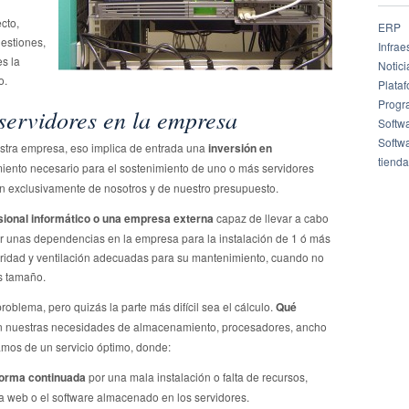
cto,
ERP
estiones,
Infrae
es la
Notici
o.
Plata
Progr
 servidores en la empresa
Softw
Softw
estra empresa, eso implica de entrada una
inversión en
tienda
amiento necesario para el sostenimiento de uno o más servidores
n exclusivamente de nosotros y de nuestro presupuesto.
sional informático o una empresa externa
capaz de llevar a cabo
ar unas dependencias en la empresa para la instalación de 1 ó más
ridad y ventilación adecuadas para su mantenimiento, cuando no
 tamaño.
roblema, pero quizás la parte más difícil sea el cálculo.
Qué
n nuestras necesidades de almacenamiento, procesadores, ancho
amos de un servicio óptimo, donde:
forma continuada
por una mala instalación o falta de recursos,
la web o el software almacenado en los servidores.