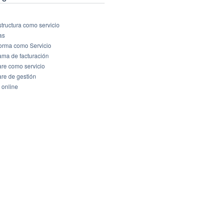
structura como servicio
as
forma como Servicio
ama de facturación
are como servicio
are de gestión
 online