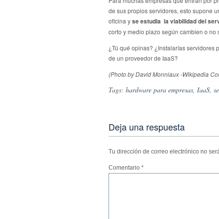
Para muchas empresas que entran por pri
de sus propios servidores, esto supone u
oficina y
se estudia la viabilidad del ser
corto y medio plazo según cambien o no 
¿Tú qué opinas? ¿Instalarías servidores pr
de un proveedor de IaaS?
(Photo by David Monniaux -Wikipedia C
Tags:
hardware para empresas
,
IaaS
,
s
Deja una respuesta
Tu dirección de correo electrónico no ser
Comentario
*