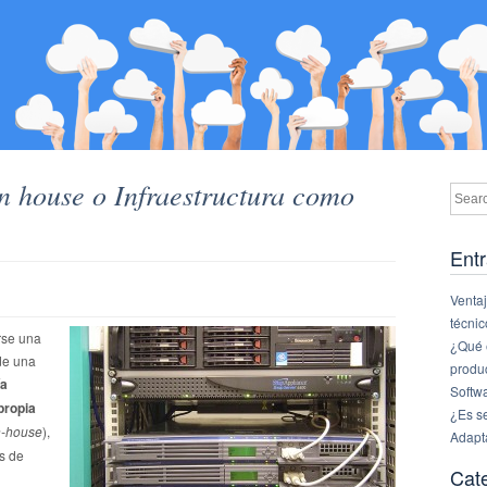
in house o Infraestructura como
Entr
Ventaj
técnic
rse una
¿Qué e
de una
produ
ía
Softw
propia
¿Es s
n-house
),
Adapt
s de
Cat