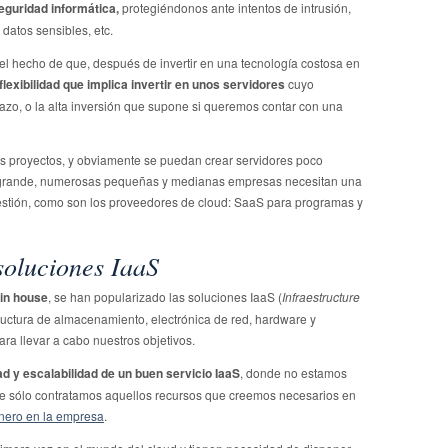
guridad informática,
protegiéndonos ante intentos de intrusión,
 datos sensibles, etc.
el hecho de que, después de invertir en una tecnología costosa en
flexibilidad que implica invertir en unos servidores
cuyo
zo, o la alta inversión que supone si queremos contar con una
s proyectos, y obviamente se puedan crear servidores poco
 grande, numerosas pequeñas y medianas empresas necesitan una
stión, como son los proveedores de cloud: SaaS para programas y
soluciones IaaS
 in house
, se han popularizado las soluciones IaaS (
Infraestructure
tructura de almacenamiento, electrónica de red, hardware y
a llevar a cabo nuestros objetivos.
idad y escalabilidad de un buen servicio IaaS
, donde no estamos
ue sólo contratamos aquellos recursos que creemos necesarios en
inero en la empresa
.