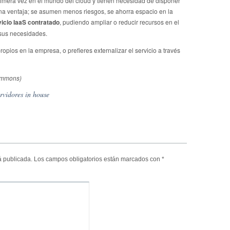
mera vez en el mundo del cloud y tienen necesidad de disponer
na ventaja; se asumen menos riesgos, se ahorra espacio en la
vicio IaaS contratado
, pudiendo ampliar o reducir recursos en el
sus necesidades.
opios en la empresa, o prefieres externalizar el servicio a través
ommons)
ervidores in house
á publicada.
Los campos obligatorios están marcados con
*