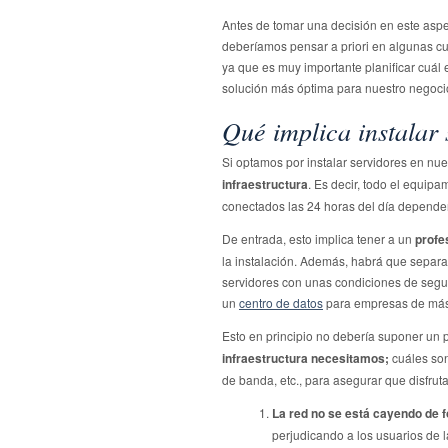
Antes de tomar una decisión en este aspe
deberíamos pensar a priori en algunas cu
ya que es muy importante planificar cuál 
solución más óptima para nuestro negoci
Qué implica instalar
Si optamos por instalar servidores en nu
infraestructura
. Es decir, todo el equip
conectados las 24 horas del día depende
De entrada, esto implica tener a un
profe
la instalación. Además, habrá que separ
servidores con unas condiciones de segu
un
centro de datos
para empresas de más
Esto en principio no debería suponer un p
infraestructura necesitamos;
cuáles so
de banda, etc., para asegurar que disfrut
La red no se está cayendo de 
perjudicando a los usuarios de 