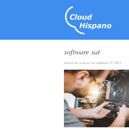
software sat
posted by
samuel
on febrero 15, 2021