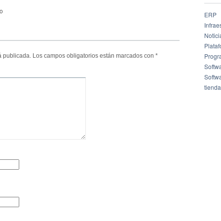
to
ERP
Infrae
Notici
Plata
Progr
á publicada.
Los campos obligatorios están marcados con
*
Softw
Softw
tienda