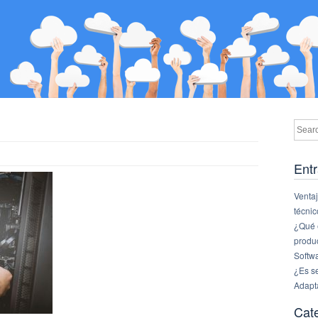
Entr
Ventaj
técnic
¿Qué e
produ
Softw
¿Es s
Adapt
Cat