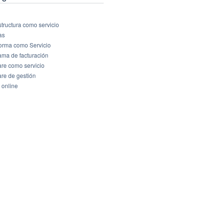
structura como servicio
as
forma como Servicio
ama de facturación
are como servicio
are de gestión
 online