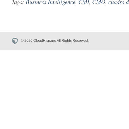
Tags:
Business Intelligence
,
CMI
,
CMO
,
cuadro 
© 2026 CloudHispano All Rights Reserved.