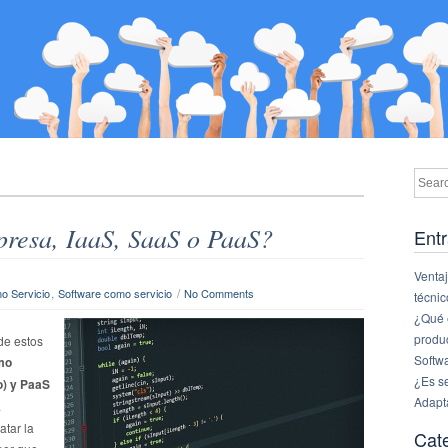
presa, IaaS, SaaS o PaaS?
Entr
Ventaj
,
/
o Servicio
Software como servicio
No Comments
técnic
¿Qué e
produ
de estos
Softw
omo
¿Es s
o) y PaaS
Adapt
a
atar la
Cat