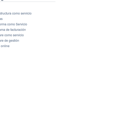
structura como servicio
as
forma como Servicio
ama de facturación
are como servicio
are de gestión
 online