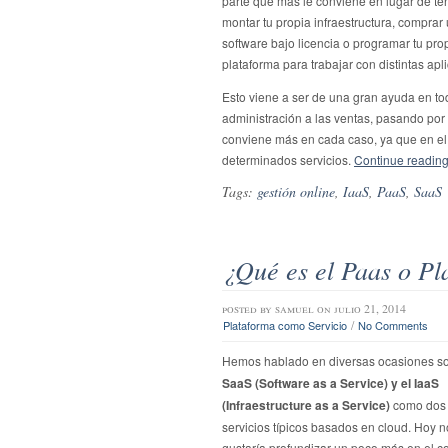
parte que más le conviene en lugar de te
montar tu propia infraestructura, comprar
software bajo licencia o programar tu pro
plataforma para trabajar con distintas apl
Esto viene a ser de una gran ayuda en to
administración a las ventas, pasando por 
conviene más en cada caso, ya que en el
determinados servicios.
Continue readi
Tags:
gestión online
,
IaaS
,
PaaS
,
SaaS
¿Qué es el Paas o Pl
posted by
samuel
on julio 21, 2014
/
Plataforma como Servicio
No Comments
Hemos hablado en diversas ocasiones s
SaaS (Software as a Service) y el IaaS
(Infraestructure as a Service)
como dos 
servicios típicos basados en cloud. Hoy n
gustaría profundizar un poco más en el c