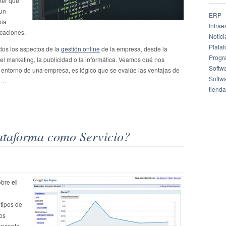
ner que
 un
ERP
pia
Infrae
icaciones.
Notici
Plata
dos los aspectos de la
gestión online
de la empresa, desde la
Progr
el marketing, la publicidad o la informática. Veamos qué nos
Softw
 entorno de una empresa, es lógico que se evalúe las ventajas de
Softw
ng…
tienda
ataforma como Servicio?
obre
el
tipos de
os
oncepto