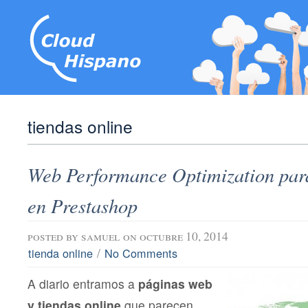
tiendas online
Web Performance Optimization para
en Prestashop
posted by
samuel
on octubre 10, 2014
/
tienda online
No Comments
A diario entramos a
páginas web
y tiendas online
que parecen