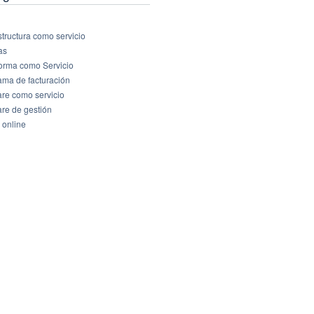
structura como servicio
as
forma como Servicio
ama de facturación
are como servicio
are de gestión
 online