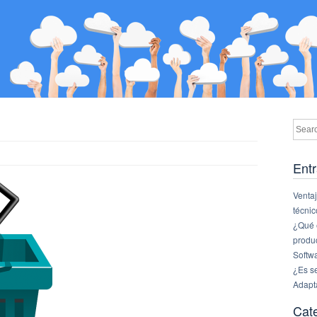
Entr
Ventaj
técnic
¿Qué e
produ
Softw
¿Es s
Adapt
Cat