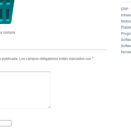
ERP
Infrae
Notici
Plata
 la compra
Progr
Softw
Softw
tienda
á publicada.
Los campos obligatorios están marcados con
*