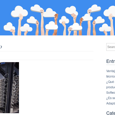
o
Entr
Ventaj
técnic
¿Qué e
produ
Softw
¿Es s
Adapt
Cat