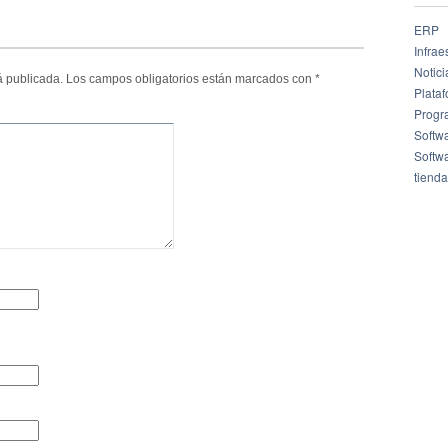
ERP
Infrae
Notici
á publicada.
Los campos obligatorios están marcados con
*
Plata
Progr
Softw
Softw
tienda