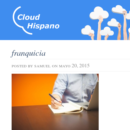
franquicia
posted by
samuel
on mayo 20, 2015