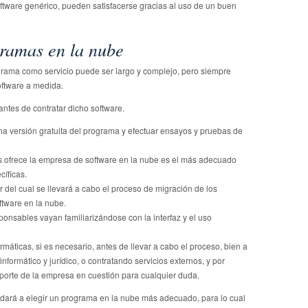
oftware genérico, pueden satisfacerse gracias al uso de un buen
gramas en la nube
rama como servicio puede ser largo y complejo, pero siempre
oftware a medida.
tes de contratar dicho software.
na versión gratuita del programa y efectuar ensayos y pruebas de
s ofrece la empresa de software en la nube es el más adecuado
íficas.
r del cual se llevará a cabo el proceso de migración de los
tware en la nube.
onsables vayan familiarizándose con la interfaz y el uso
rmáticas, si es necesario, antes de llevar a cabo el proceso, bien a
nformático y jurídico, o contratando servicios externos, y por
porte de la empresa en cuestión para cualquier duda.
udará a elegir un programa en la nube más adecuado, para lo cual