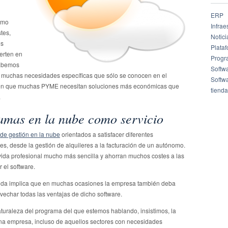
ERP
ómo
Infrae
tes,
Notici
es
Plata
ierten en
Progr
Sabemos
Softw
y muchas necesidades específicas que sólo se conocen en el
Softw
bién que muchas PYME necesitan soluciones más económicas que
tienda
.
ramas en la nube como servicio
de gestión en la nube
orientados a satisfacer diferentes
es, desde la gestión de alquileres a la facturación de un autónomo.
vida profesional mucho más sencilla y ahorran muchos costes a las
 el software.
ida implica que en muchas ocasiones la empresa también deba
ovechar todas las ventajas de dicho software.
turaleza del programa del que estemos hablando, insistimos, la
na empresa, incluso de aquellos sectores con necesidades