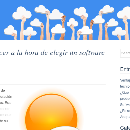
er a la hora de elegir un software
Entr
Ventaj
técnic
 de
¿Qué e
feración
produ
es. Esto
Softw
ado de
¿Es s
ware que
Adapt
de su
Cat