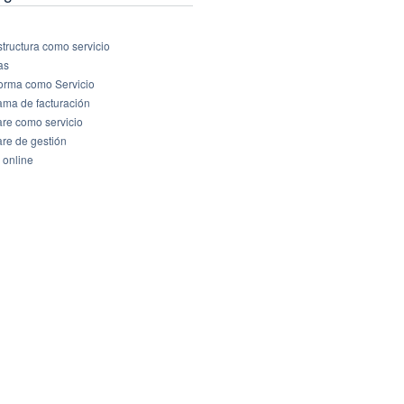
structura como servicio
as
forma como Servicio
ama de facturación
are como servicio
are de gestión
 online