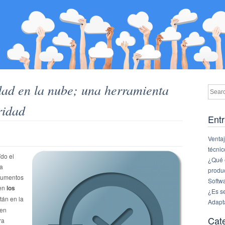
dad en la nube; una herramienta
ridad
Entr
Ventaj
técnic
ído el
¿Qué e
la
produ
cumentos
Softw
 en
los
¿Es s
tán en la
Adapt
nen
Cat
ra