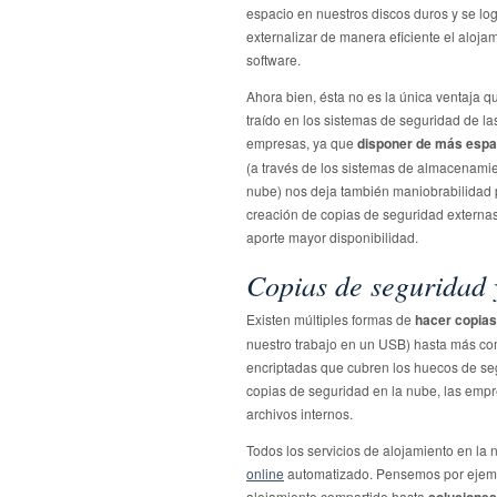
espacio en nuestros discos duros y se lo
externalizar de manera eficiente el aloja
software.
Ahora bien, ésta no es la única ventaja q
traído en los sistemas de seguridad de la
empresas, ya que
disponer de más espa
(a través de los sistemas de almacenamie
nube) nos deja también maniobrabilidad 
creación de copias de seguridad externa
aporte mayor disponibilidad.
Copias de seguridad 
Existen múltiples formas de
hacer copias
nuestro trabajo en un USB) hasta más co
encriptadas que cubren los huecos de se
copias de seguridad en la nube, las empr
archivos internos.
Todos los servicios de alojamiento en la
online
automatizado. Pensemos por ejempl
alojamiento compartido hasta