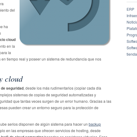
gra
ERP
miento del
Infrae
Notici
ue ha
Plata
s
Progr
cio cloud
Softw
nto en la
Softw
para la
tienda
s en tiempo real y poseer un sistema de redundancia que nos
y cloud
 de seguridad
, desde los más rudimentarios (copiar cada día
mplejos sistemas de copias de seguridad automatizadas y
guridad que tantas veces surgen de un error humano. Gracias a las
esas pueden crear un entorno seguro para la protección de
 nube serios disponen de algún sistema para hacer un
backup
o en las empresas que ofrecen servicios de hosting, desde
basadas en servidores virtuales. Esas