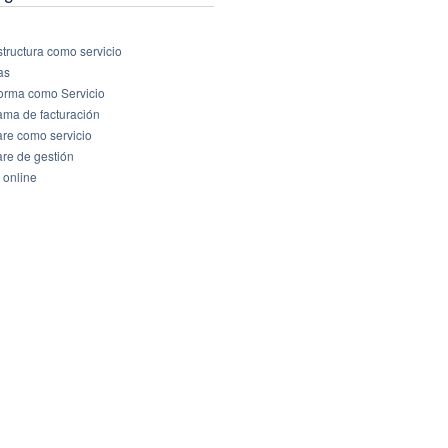
structura como servicio
as
forma como Servicio
ama de facturación
are como servicio
are de gestión
 online