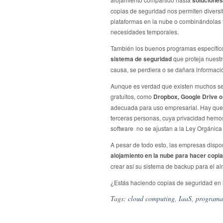
soluciones
copias de seguridad nos permiten diversi
plataformas en la nube o combinándolas 
necesidades temporales.
También los buenos programas específic
sistema de seguridad
que proteja nuestr
causa, se perdiera o se dañara informaci
Aunque es verdad que existen muchos se
gratuitos, como
Dropbox, Google Drive o
adecuada para uso empresarial. Hay que d
terceras personas, cuya privacidad hemos
software no se ajustan a la Ley Orgánica
A pesar de todo esto, las empresas dispo
alojamiento en la nube para hacer copi
crear así su sistema de backup para el a
¿Estás haciendo copias de seguridad en 
Tags:
cloud computing
,
IaaS
,
programa