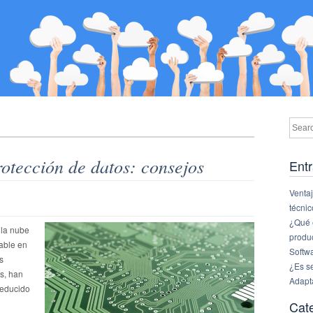
otección de datos: consejos
Entr
Ventaj
técnic
¿Qué e
 la nube
produ
able en
Softw
s
¿Es s
s, han
Adapt
reducido
Cat