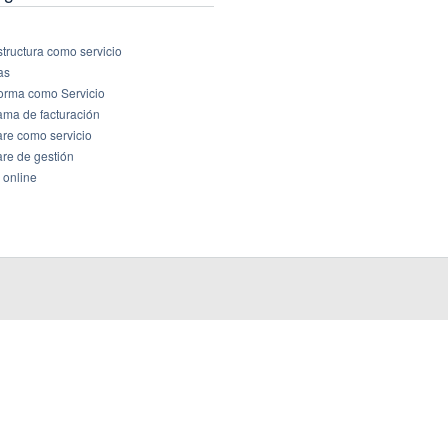
structura como servicio
as
forma como Servicio
ama de facturación
are como servicio
are de gestión
 online