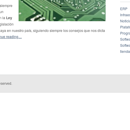
 siempre
ERP
 un
Infrae
n la
Ley
Notici
gislación
Plata
haya en nuestro país, siguiendo siempre los consejos que nos dicta
Progr
nue reading…
Softw
Softw
tienda
eserved.