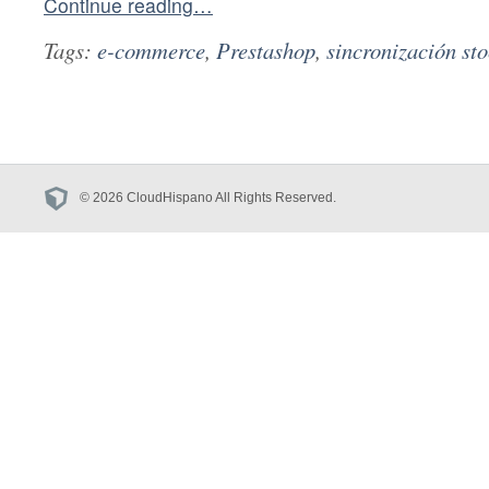
Continue reading…
Tags:
e-commerce
,
Prestashop
,
sincronización st
© 2026 CloudHispano All Rights Reserved.