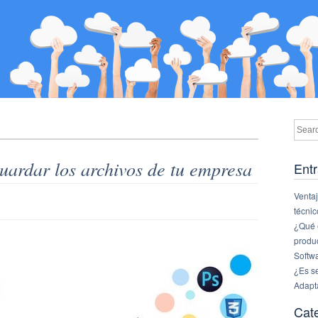
uardar los archivos de tu empresa
Entr
Ventaj
técnic
¿Qué e
produ
Softw
¿Es s
Adapt
Cat