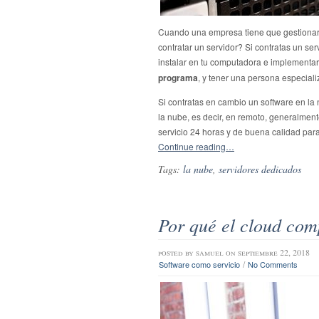
Cuando una empresa tiene que gestionar s
contratar un servidor? Si contratas un se
instalar en tu computadora e implementar
programa
, y tener una persona especial
Si contratas en cambio un software en la
la nube, es decir, en remoto, generalmen
servicio 24 horas y de buena calidad para
Continue reading…
Tags:
la nube
,
servidores dedicados
Por qué el cloud comp
posted by
samuel
on septiembre 22, 2018
/
Software como servicio
No Comments