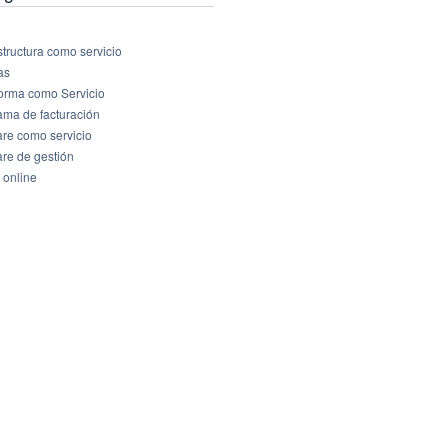
structura como servicio
as
forma como Servicio
ama de facturación
are como servicio
are de gestión
 online